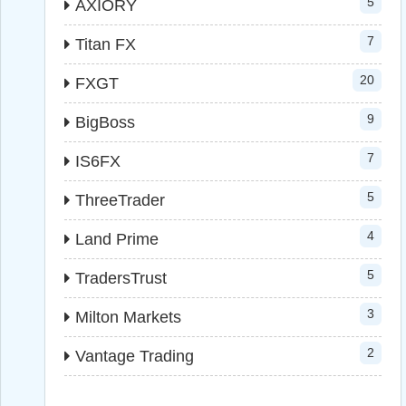
5
AXIORY
7
Titan FX
20
FXGT
9
BigBoss
7
IS6FX
5
ThreeTrader
4
Land Prime
5
TradersTrust
3
Milton Markets
2
Vantage Trading