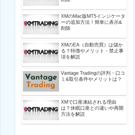
XMのMac版MT5インジケータ
ーの追加方法！簡単に表示&
削除
XMのEA（自動売買）は儲か
る？特徴やメリット・禁止事
項を解説
Vantage Tradingの評判・口コ
ミ&取引条件やメリットは？
XMで口座凍結される理由
は？休眠口座との違いや再開
方法を解説