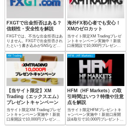
引のメリットや特徴、
FXGTで出金拒否はある？
海外FX初心者でも安心！
信頼性・安全性を解説
XMのゼロカット
FXGTでは、不当な出金拒否はあ
当サイト限定XM Tradingプレゼ
りません。FXGTで出金拒否され
ントキャンペーン実施中！新規
たという書き込みがSNSなど見
口座開設で10,000円プレゼント
られることがありますが、ユー
FX業者のXM Trading（エックス
ザーがFXGTの規約に違反してい
エム）のプレゼント企画！XM
XM Trading
HFM（HF Markets）
る事例がほとんどです。ただ
Tradingで口座開設、取引すると
し、FXGTの規約に違反した取引
10,000円もらえます。10,0
や利用をすると出金拒否される
【当サイト限定】XM
HFM（HF Markets）の取
Trading（エックスエム）
引時間はいつ？特徴や注意
プレゼントキャンペーン
点を解説
当サイト限定XM Tradingプレゼ
当サイト限定HFMプレゼントキ
ントキャンペーン実施中！新規
ャンペーン実施中！新規口座開
口座開設で10,000円プレゼント
設&取引で10,000円プレゼント
FX業者のXM Trading（エックス
FX業者のHFM（HF Markets）の
エム）のプレゼント企画！XM
プレゼント企画！HFMで口座開