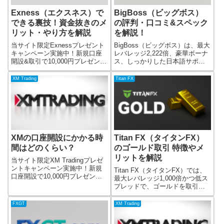
Exness（エクスネス）で
BigBoss（ビッグボス）
できる裏技！資金抜きのメ
の評判・口コミ&スペック
リット・やり方を解説
を解説！
当サイト限定Exnessプレゼント
BigBoss（ビッグボス）は、最大
キャンペーン実施中！新規口座
レバレッジ2,222倍、豪華ボーナ
開設&取引で10,000円プレゼント
ス、しっかりした日本語サポー
FX業者のExness（エクスネス）
トなどで人気の海外FX業者で
のプレゼント企画！Exnessで口
す。さらに、分別管理、口座資
XM Trading
Titan FX
座開設、入金・取引すると
金の全額補償など、トレーダー
10,000円もらえます。10,000円
の資金の管理体制や補償が徹底
プレゼン
されていて、とにかく総合力の
高
XMの口座開設にかかる時
Titan FX（タイタンFX）
間はどのくらい？
のゴールド取引 特徴やメ
リットを解説
当サイト限定XM Tradingプレゼ
ントキャンペーン実施中！新規
Titan FX（タイタンFX）では、
口座開設で10,000円プレゼント
最大レバレッジ1,000倍かつ低ス
FX業者のXM Trading（エックス
プレッドで、ゴールドを取引す
エム）のプレゼント企画！XM
ることができます。ボラティリ
Tradingで口座開設、取引すると
ティのゴールドなら短時間で大
FXGT
XM Trading
10,000円もらえます。10,0
きく稼ぐことが可能です。この
記事では、TitanFXのゴールド取