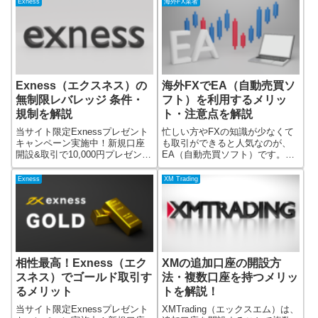
Exness
海外FX業者
なトレードを行うことができま
座開設、入金・取引すると
す。さらに、幅広いトレードス
10,000円もらえます。10,000円
タイルに対応できる万能な取引
プレゼン
条件が
Exness（エクスネス）の
海外FXでEA（自動売買ソ
無制限レバレッジ 条件・
フト）を利用するメリッ
規制を解説
ト・注意点を解説
当サイト限定Exnessプレゼント
忙しい方やFXの知識が少なくて
キャンペーン実施中！新規口座
も取引ができると人気なのが、
開設&取引で10,000円プレゼント
EA（自動売買ソフト）です。EA
FX業者のExness（エクスネス）
は、パソコンに張り付いてチャ
のプレゼント企画！Exnessで口
ートを見続けなくても自動で取
Exness
XM Trading
座開設、入金・取引すると
引をしてくれるので大変便利で
10,000円もらえます。10,000円
す。専門トレーダーでなくて
プレゼン
も、自動売買ツールを使って取
引をするとい
相性最高！Exness（エク
XMの追加口座の開設方
スネス）でゴールド取引す
法・複数口座を持つメリッ
るメリット
トを解説！
当サイト限定Exnessプレゼント
XMTrading（エックスエム）は、