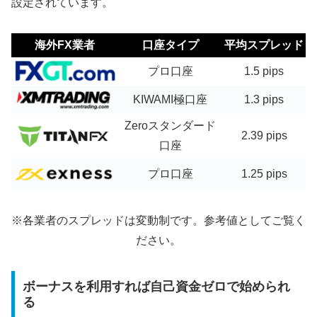
設定されています
。
海外FX業者
口座タイプ
平均スプレッド
プロ口座
1.5 pips
KIWAMI極口座
1.3 pips
Zeroスタンダード
2.39 pips
口座
プロ口座
1.25 pips
※各業者のスプレッドは変動制です。参考値としてご覧く
ださい。
ボーナスを利用すれば自己資金ゼロで始められ
る