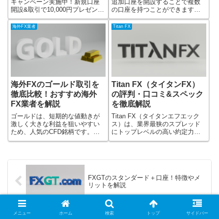
キャンペーン実施中！新規口座
追加口座を開設することで複数
開設&取引で10,000円プレゼント
の口座を持つことができます。
FX業者のExness（エクスネス）
１つの口座でもトレードはでき
のプレゼント企画！Exnessで口
ますが、追加口座を開設、複数
海外FX業者
Titan FX
座開設、入金・取引すると
の口座を保有することでリスク
10,000円もらえます。10,000円
分散など様々なメリットがあり
プレゼン
ます。この記事では、XMの口座
１つ
海外FXのゴールド取引を
Titan FX（タイタンFX）
徹底比較！おすすめ海外
の評判・口コミ&スペック
FX業者を解説
を徹底解説
ゴールドは、短期的な値動きが
Titan FX（タイタンエフエック
激しく大きな利益を狙いやすい
ス）は、業界最狭のスプレッド
ため、人気のCFD銘柄です。海
にトップレベルの高い約定力を
外FXでは、ハイレバレッジや狭
誇る海外FX業者です。スプレッ
スプレッドを活かした取引がで
ドの狭さだけでなく、ゼロカッ
きます。しかし、海外FX業者の
トシステム、NDD方式を採用し
ゴールド取引の条件は業者によ
ており、安心して取引できる環
って大きく異なります。この記
境が揃っています。日本語サポ
FXGTのスタンダード＋口座！特徴やメ
事では、ゴ
ート
リットを解説
メニュー
ホーム
検索
トップ
サイドバー