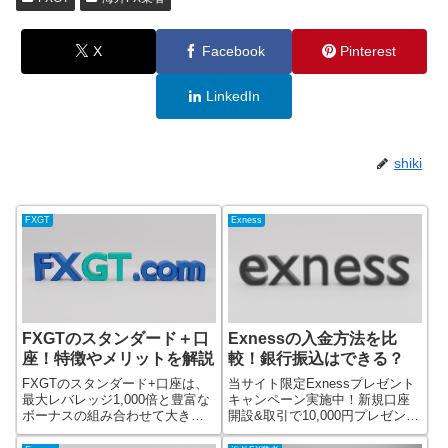
X
Facebook
Pinterest
LinkedIn
shiki
FXGT
Exness
FXGTのスタンダード＋口
Exnessの入金方法を比
座！特徴やメリットを解説
較！銀行振込はできる？
FXGTのスタンダード+口座は、
当サイト限定Exnessプレゼント
最大レバレッジ1,000倍と豊富な
キャンペーン実施中！新規口座
ボーナスの組み合わせて大きな
開設&取引で10,000円プレゼント
利益を狙える口座タイプです。
FX業者のExness（エクスネス）
少ない証拠金でもダイナミック
のプレゼント企画！Exnessで口