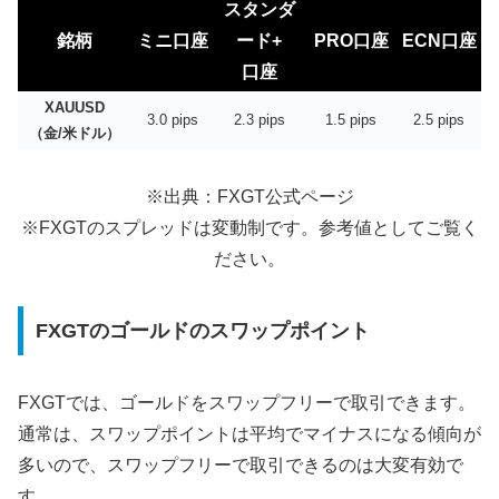
スタンダ
銘柄
ミニ口座
ード+
PRO口座
ECN口座
口座
XAUUSD
3.0
pips
2.3
pips
1.5
pips
2.5
pips
（金/米ドル）
※出典：FXGT公式ページ
※FXGTのスプレッドは変動制です。参考値としてご覧く
ださい。
FXGTのゴールドのスワップポイント
FXGTでは、ゴールドをスワップフリーで取引できます。
通常は、スワップポイントは平均でマイナスになる傾向が
多いので、スワップフリーで取引できるのは大変有効で
す。