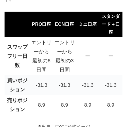
スタンダ
PRO口座
ECN口座
ミニ口座
ード＋口
座
エントリ
エントリ
スワップ
ーから
ーから
フリー日
ー
ー
最初の6
最初の3
数
日間
日間
買いポジ
-31.3
-31.3
-31.3
-31.3
ション
売りポジ
8.9
8.9
8.9
8.9
ション
※出典：FXGT公式ページ