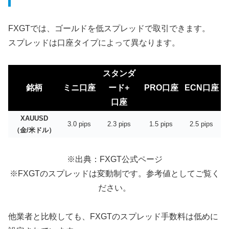
FXGTでは、ゴールドを低スプレッドで取引できます。
スプレッドは口座タイプによって異なります。
スタンダ
銘柄
ミニ口座
ード+
PRO口座
ECN口座
口座
XAUUSD
3.0
pips
2.3
pips
1.5
pips
2.5
pips
（金/米ドル）
※出典：FXGT公式ページ
※FXGTのスプレッドは変動制です。参考値としてご覧く
ださい。
他業者と比較しても、
FXGTのスプレッド手数料は低めに